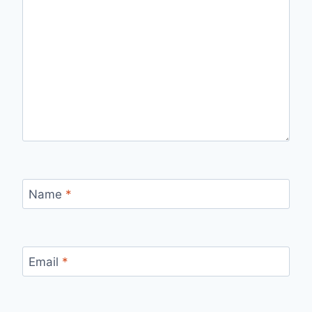
Name
*
Email
*