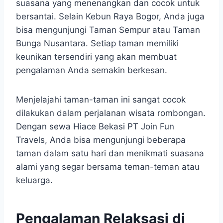
suasana yang menenangkan dan cocok untuk
bersantai. Selain Kebun Raya Bogor, Anda juga
bisa mengunjungi Taman Sempur atau Taman
Bunga Nusantara. Setiap taman memiliki
keunikan tersendiri yang akan membuat
pengalaman Anda semakin berkesan.
Menjelajahi taman-taman ini sangat cocok
dilakukan dalam perjalanan wisata rombongan.
Dengan sewa Hiace Bekasi PT Join Fun
Travels, Anda bisa mengunjungi beberapa
taman dalam satu hari dan menikmati suasana
alami yang segar bersama teman-teman atau
keluarga.
Pengalaman Relaksasi di