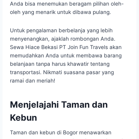
Anda bisa menemukan beragam pilihan oleh-
oleh yang menarik untuk dibawa pulang.
Untuk pengalaman berbelanja yang lebih
menyenangkan, ajaklah rombongan Anda.
Sewa Hiace Bekasi PT Join Fun Travels akan
memudahkan Anda untuk membawa barang
belanjaan tanpa harus khawatir tentang
transportasi. Nikmati suasana pasar yang
ramai dan meriah!
Menjelajahi Taman dan
Kebun
Taman dan kebun di Bogor menawarkan