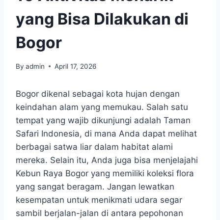
yang Bisa Dilakukan di
Bogor
By
admin
April 17, 2026
Bogor dikenal sebagai kota hujan dengan
keindahan alam yang memukau. Salah satu
tempat yang wajib dikunjungi adalah Taman
Safari Indonesia, di mana Anda dapat melihat
berbagai satwa liar dalam habitat alami
mereka. Selain itu, Anda juga bisa menjelajahi
Kebun Raya Bogor yang memiliki koleksi flora
yang sangat beragam. Jangan lewatkan
kesempatan untuk menikmati udara segar
sambil berjalan-jalan di antara pepohonan